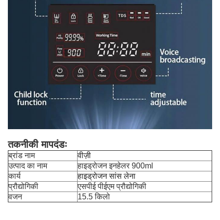
तकनीकी मापदंडः
ब्रांड नाम
वीज़ी
उत्पाद का नाम
हाइड्रोजन इनहेलर 900ml
कार्य
हाइड्रोजन सांस लेना
प्रौद्योगिकी
एसपीई पीईएम प्रौद्योगिकी
वजन
15.5 किलो