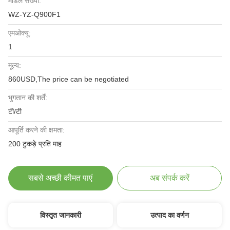
मॉडल संख्या:
WZ-YZ-Q900F1
एमओक्यू:
1
मूल्य:
860USD,The price can be negotiated
भुगतान की शर्तें:
टी/टी
आपूर्ति करने की क्षमता:
200 टुकड़े प्रति माह
सबसे अच्छी कीमत पाएं
अब संपर्क करें
विस्तृत जानकारी
उत्पाद का वर्णन