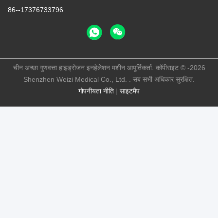
86--17376733796
चीन अच्छा गुणवत्ता हाइड्रोजन इनहेलेशन मशीन आपूर्तिकर्ता. कॉपीराइट © -2026
Shenzhen Weizi Medical Co., Ltd. . सब सभी अधिकार सुरक्षित.
गोपनीयता नीति
|
साइटमैप