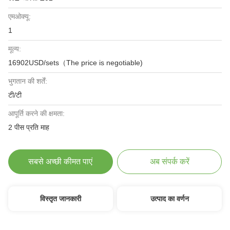
एमओक्यू:
1
मूल्य:
16902USD/sets（The price is negotiable)
भुगतान की शर्तें:
टी/टी
आपूर्ति करने की क्षमता:
2 पीस प्रति माह
सबसे अच्छी कीमत पाएं
अब संपर्क करें
विस्तृत जानकारी
उत्पाद का वर्णन